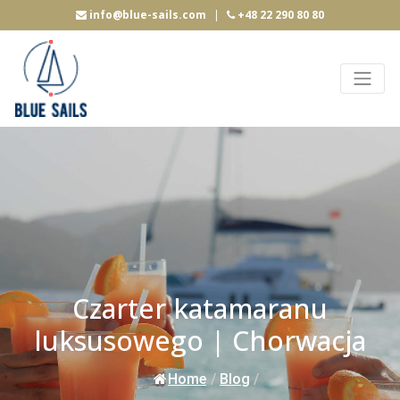
info@blue-sails.com
|
+48 22 290 80 80
Czarter katamaranu
luksusowego | Chorwacja
Home
/
Blog
/