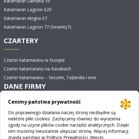
Katamaran Samana 59
Katamaran Lagoon 620
Katamaran Alegria 67
Katamaran Lagoon 77 (Seventy7)
CZARTERY
Czarter katamaranu w Europie
Czarter katamaranu na Karaibach
Czarter katamaranu – Seszele, Tajlandia i inne
DANE FIRMY
Cenimy państwa prywatność
BLUE-SAILS CHARTER SP. Z O.O.
Do poprawnego działania naszej strony niezbędne są
ul. Żegańska 21/23
niektóre pliki cookies. Zachęcamy również do wyrażenia
04-713 Warszawa
zgody na użycie plików cookie narzędzi analitycznych. Dzięki
nim możemy nieustannie ulepszać stronę. Więcej informacji
info@blue-sails.com
znajdą państwo w Polityce Prywatności.
Więcej
.