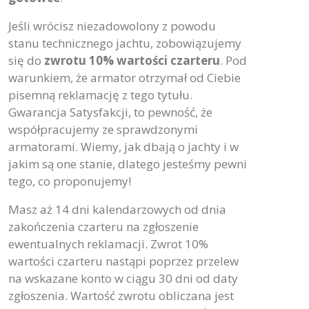
Twoje
bezproblemowe wakacje
.
Czarter nie spełnił Twoich
oczekiwań?
Skontaktuj się z nami, a
my
zwrócimy Ci 10% jego wartości w
gotówce
.
Jeśli wrócisz niezadowolony z powodu
stanu technicznego jachtu, zobowiązujemy
się do
zwrotu 10% wartości czarteru
. Pod
warunkiem, że armator otrzymał od Ciebie
pisemną reklamację z tego tytułu.
Gwarancja Satysfakcji, to pewność, że
współpracujemy ze sprawdzonymi
armatorami. Wiemy, jak dbają o jachty i w
jakim są one stanie, dlatego jesteśmy pewni
tego, co proponujemy!
Masz aż 14 dni kalendarzowych od dnia