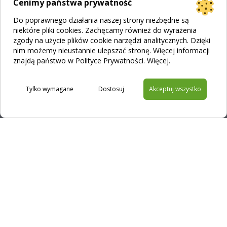
Cenimy państwa prywatność
Katamaran Lagoon 55
Do poprawnego działania naszej strony niezbędne są
Katamaran Ipanema 58
niektóre pliki cookies. Zachęcamy również do wyrażenia
Katamaran Samana 59
zgody na użycie plików cookie narzędzi analitycznych. Dzięki
nim możemy nieustannie ulepszać stronę. Więcej informacji
Katamaran Lagoon 620
znajdą państwo w Polityce Prywatności.
Więcej
.
Katamaran Alegria 67
Katamaran Lagoon 77 (Seventy7)
Tylko wymagane
Dostosuj
Akceptuj wszystko
CZARTERY
Czarter katamaranu w Europie
Czarter katamaranu na Karaibach
Czarter katamaranu – Seszele, Tajlandia i inne
DANE FIRMY
BLUE-SAILS CHARTER SP. Z O.O.
ul. Żegańska 21/23