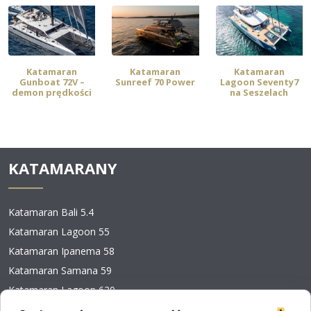
Ostatnio dodane
Katamaran
Katamaran
Katamaran
Gunboat 72V –
Sunreef 70 Power
Lagoon Seventy7
demon prędkości
na Seszelach
KATAMARANY
Katamaran Bali 5.4