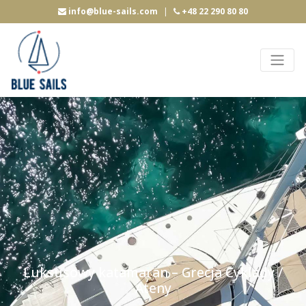
info@blue-sails.com
|
+48 22 290 80 80
Luksusowy katamaran – Grecja Cyklady /
Ateny