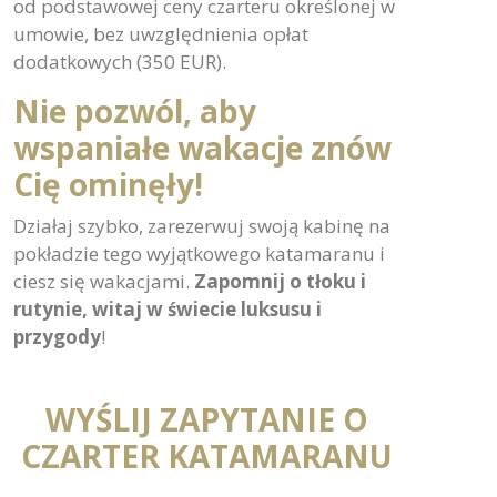
zakończenia czarteru na zgłoszenie
ewentualnych reklamacji. Zwrot 10%
wartości czarteru nastąpi poprzez przelew
na wskazane konto w ciągu 30 dni od daty
zgłoszenia. Wartość zwrotu obliczana jest
od podstawowej ceny czarteru określonej w
umowie, bez uwzględnienia opłat
dodatkowych (350 EUR).
Nie pozwól, aby
wspaniałe wakacje znów
Cię ominęły!
Działaj szybko, zarezerwuj swoją kabinę na
pokładzie tego wyjątkowego katamaranu i
ciesz się wakacjami.
Zapomnij o tłoku i
rutynie, witaj w świecie luksusu i
przygody
!