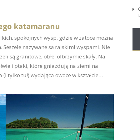
wego katamaranu
elkich, spokojnych wysp, gdzie w zatoce można
. Seszele nazywane są rajskimi wyspami. Nie
li są granitowe, obłe, olbrzymie skały. Na
wie i ptaki, które gniazdują na ziemi na
a (i tylko tu!) wydająca owoce w kształcie…