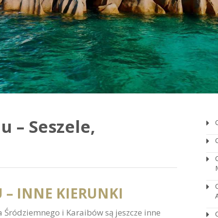
 – Seszele,
– INNE KIERUNKI
Śródziemnego i Karaibów są jeszcze inne