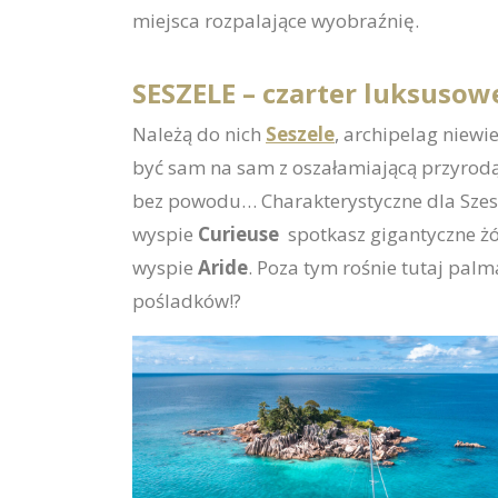
miejsca rozpalające wyobraźnię.
SESZELE – czarter luksuso
Należą do nich
Seszele
, archipelag niewi
być sam na sam z oszałamiającą przyrodą
bez powodu… Charakterystyczne dla Szesze
wyspie
Curieuse
spotkasz gigantyczne żół
wyspie
Aride
. Poza tym rośnie tutaj palm
pośladków!?