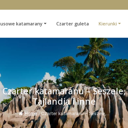
susowe katamarany
Czarter guleta
Kierunki
Czarter katamaranu – Seszele,
Tajlandia i inne
Home
/
Czarter katamaranu – Seszele,...