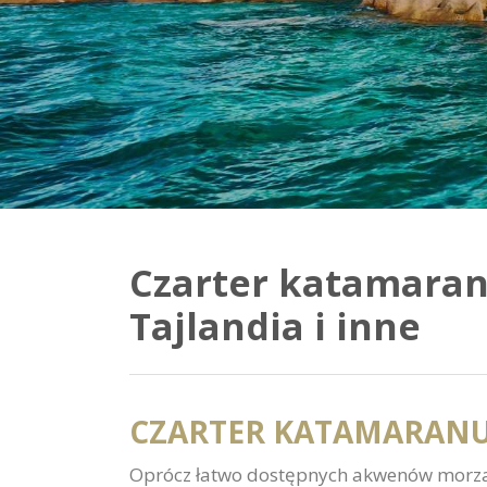
Czarter katamaranu
Tajlandia i inne
CZARTER KATAMARANU 
Oprócz łatwo dostępnych akwenów morza 