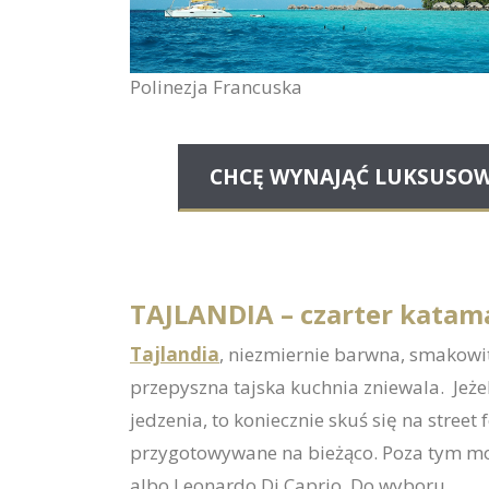
Polinezja Francuska
CHCĘ WYNAJĄĆ LUKSUSOW
TAJLANDIA – czarter kata
Tajlandia
, niezmiernie barwna, smakowit
przepyszna tajska kuchnia zniewala. Je
jedzenia, to koniecznie skuś się na street f
przygotowywane na bieżąco. Poza tym mo
albo Leonardo Di Caprio. Do wyboru